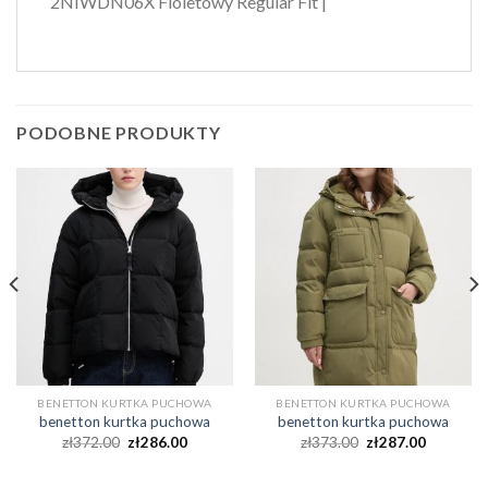
2NIWDN06X Fioletowy Regular Fit |
PODOBNE PRODUKTY
BENETTON KURTKA PUCHOWA
BENETTON KURTKA PUCHOWA
benetton kurtka puchowa
benetton kurtka puchowa
zł
372.00
zł
286.00
zł
373.00
zł
287.00