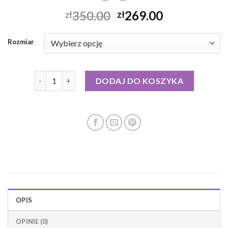
350.00
269.00
zł
zł
Rozmiar
ilość blauer kurtka puchowa damska
DODAJ DO KOSZYKA
OPIS
OPINIE (0)