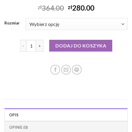
364.00
280.00
zł
zł
Rozmiar
ilość blauer kurtka puchowa damska
DODAJ DO KOSZYKA
OPIS
OPINIE (0)