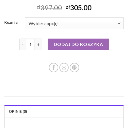
397.00
305.00
zł
zł
Rozmiar
ilość damska kurtka puchowa z kapturem
DODAJ DO KOSZYKA
OPINIE (0)