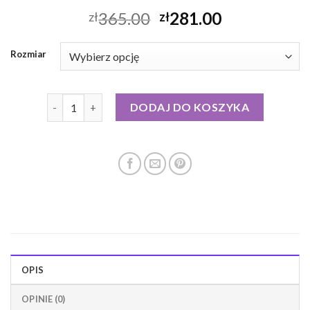
365.00
281.00
zł
zł
Rozmiar
ilość esprit kurtka puchowa damska
DODAJ DO KOSZYKA
OPIS
OPINIE (0)