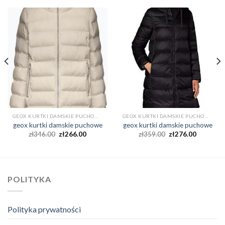
GEOX KURTKI DAMSKIE PUCHOWE
GEOX KURTKI DAMSKIE PUCHOWE
geox kurtki damskie puchowe
geox kurtki damskie puchowe
zł
346.00
zł
266.00
zł
359.00
zł
276.00
POLITYKA
Polityka prywatności