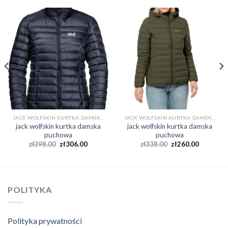
JACK WOLFSKIN KURTKA DAMSKA PUCHOWA
JACK WOLFSKIN KURTKA DAMSKA PUCHOWA
jack wolfskin kurtka damska
jack wolfskin kurtka damska
puchowa
puchowa
zł
398.00
zł
306.00
zł
338.00
zł
260.00
POLITYKA
Polityka prywatności