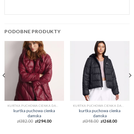
PODOBNE PRODUKTY
KURTKA PUCHOWA CIENKA DAMSKA
KURTKA PUCHOWA CIENKA DAMSKA
kurtka puchowa cienka
kurtka puchowa cienka
damska
damska
zł
382.00
zł
294.00
zł
348.00
zł
268.00