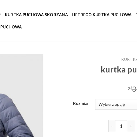
P
KURTKA PUCHOWA SKORZANA
HETREGO KURTKA PUCHOWA
A PUCHOWA
KURTK
kurtka p
3
zł
Rozmiar
ilość kurtka 