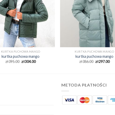
KURTKA PUCHOWA MANGO
KURTKA PUCHOWA MANGO
kurtka puchowa mango
kurtka puchowa mango
zł
395.00
zł
304.00
zł
386.00
zł
297.00
METODA PŁATNOŚCI