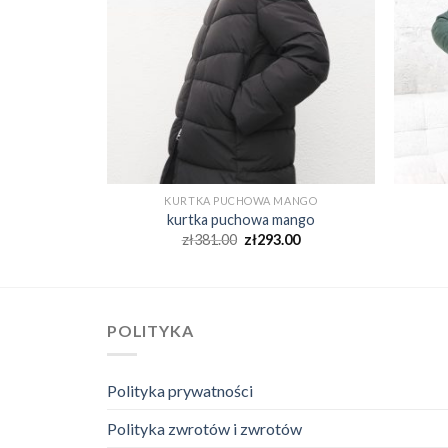
ANGO
KURTKA PUCHOWA MANGO
ango
kurtka puchowa mango
00
zł
381.00
zł
293.00
POLITYKA
Polityka prywatności
Polityka zwrotów i zwrotów