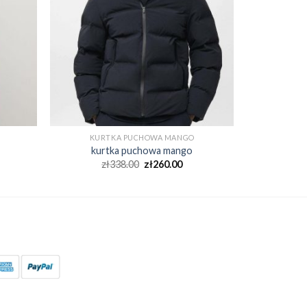
KURTKA PUCHOWA MANGO
kurtka puchowa mango
zł
338.00
zł
260.00