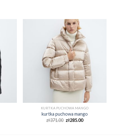
KURTKA PUCHOWA MANGO
kurtka puchowa mango
zł
371.00
zł
285.00