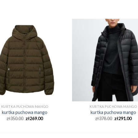
KURTKA PUCHOWA MANGO
KURTKA PUCHOWA MANGO
kurtka puchowa mango
kurtka puchowa mango
zł
350.00
zł
269.00
zł
378.00
zł
291.00