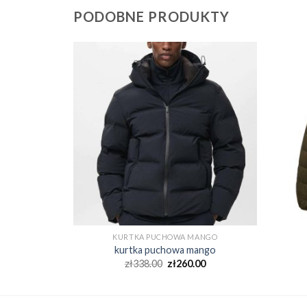
PODOBNE PRODUKTY
ANGO
KURTKA PUCHOWA MANGO
ango
kurtka puchowa mango
00
zł
338.00
zł
260.00