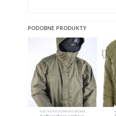
PODOBNE PRODUKTY
JSKOWA
KURTKA PUCHOWA WOJSKOWA