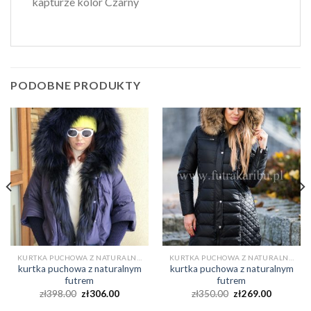
kapturze kolor Czarny
PODOBNE PRODUKTY
KURTKA PUCHOWA Z NATURALNYM FUTREM
KURTKA PUCHOWA Z NATURALNYM FUTREM
kurtka puchowa z naturalnym
kurtka puchowa z naturalnym
futrem
futrem
zł
398.00
zł
306.00
zł
350.00
zł
269.00