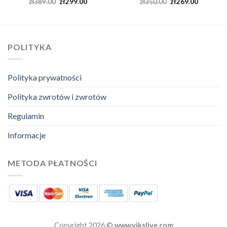
zł
389.00
zł
299.00
zł
350.00
zł
269.00
POLITYKA
Polityka prywatności
Polityka zwrotów i zwrotów
Regulamin
Informacje
METODA PŁATNOŚCI
Copyright 2026 ©
www.vikslive.com