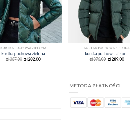
KURTKA PUCHOWA ZIELONA
KURTKA PUCHOWA ZIELONA
kurtka puchowa zielona
kurtka puchowa zielona
zł
367.00
zł
282.00
zł
376.00
zł
289.00
METODA PŁATNOŚCI