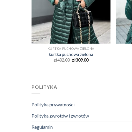
ELONA
KURTKA PUCHOWA ZIELONA
elona
kurtka puchowa zielona
00
zł
402.00
zł
309.00
POLITYKA
Polityka prywatności
Polityka zwrotów i zwrotów
Regulamin