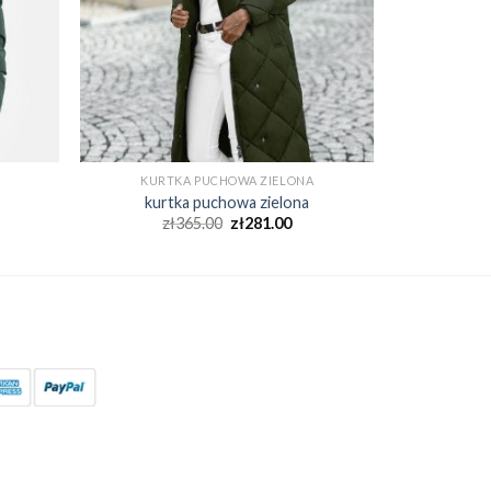
KURTKA PUCHOWA ZIELONA
kurtka puchowa zielona
zł
365.00
zł
281.00