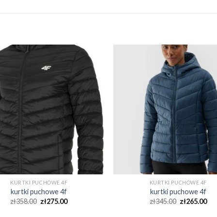
KURTKI PUCHOWE 4F
KURTKI PUCHOWE 4F
kurtki puchowe 4f
kurtki puchowe 4f
zł
358.00
zł
275.00
zł
345.00
zł
265.00