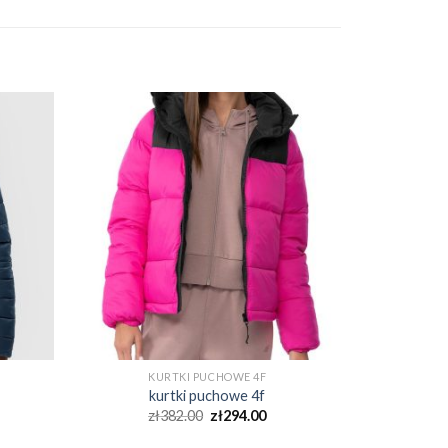
KURTKI PUCHOWE 4F
kurtki puchowe 4f
zł
382.00
zł
294.00