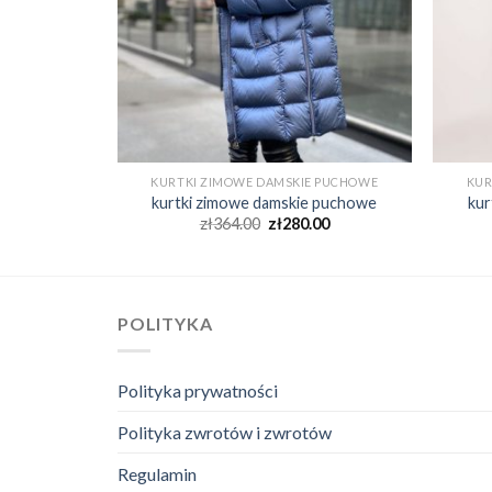
 PUCHOWE
KURTKI ZIMOWE DAMSKIE PUCHOWE
KUR
 puchowe
kurtki zimowe damskie puchowe
kur
00
zł
364.00
zł
280.00
POLITYKA
Polityka prywatności
Polityka zwrotów i zwrotów
Regulamin