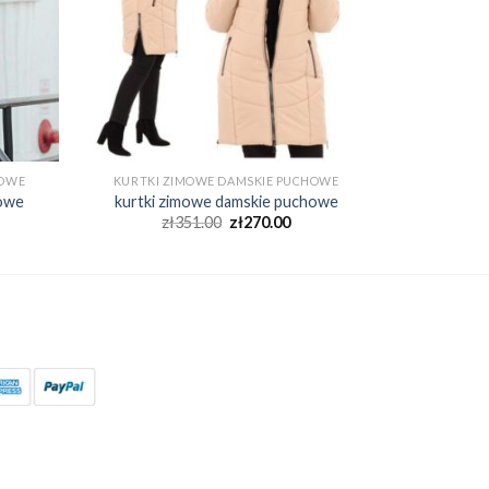
HOWE
KURTKI ZIMOWE DAMSKIE PUCHOWE
howe
kurtki zimowe damskie puchowe
zł
351.00
zł
270.00