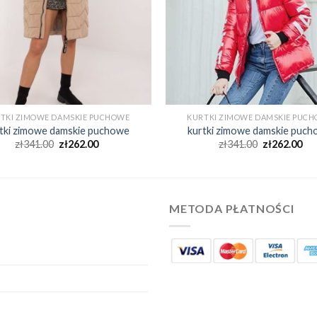
TKI ZIMOWE DAMSKIE PUCHOWE
KURTKI ZIMOWE DAMSKIE PUC
tki zimowe damskie puchowe
kurtki zimowe damskie puc
zł
341.00
zł
262.00
zł
341.00
zł
262.00
METODA PŁATNOŚCI