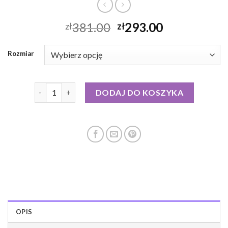
381.00
293.00
zł
zł
Rozmiar
ilość rab kurtka puchowa damska
DODAJ DO KOSZYKA
OPIS