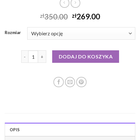
350.00
269.00
zł
zł
Rozmiar
ilość vistula kurtka puchowa damska
DODAJ DO KOSZYKA
OPIS