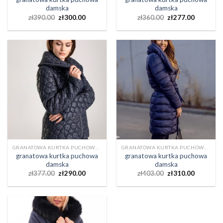
damska
damska
zł
390.00
zł
300.00
zł
360.00
zł
277.00
GRANATOWA KURTKA PUCHOWA DAMSKA
GRANATOWA KURTKA PUCHOWA DAMSKA
granatowa kurtka puchowa
granatowa kurtka puchowa
damska
damska
zł
377.00
zł
290.00
zł
403.00
zł
310.00