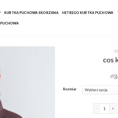
P
KURTKA PUCHOWA SKORZANA
HETREGO KURTKA PUCHOWA
A PUCHOWA
C
cos 
3
zł
Rozmiar
ilość cos kur