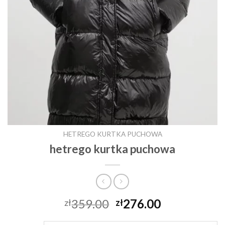
HETREGO KURTKA PUCHOWA
hetrego kurtka puchowa
359.00
276.00
zł
zł