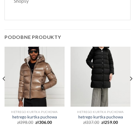
Shopsy
PODOBNE PRODUKTY
HETREGO KURTKA PUCHOWA
HETREGO KURTKA PUCHOWA
hetrego kurtka puchowa
hetrego kurtka puchowa
zł
398.00
zł
306.00
zł
337.00
zł
259.00