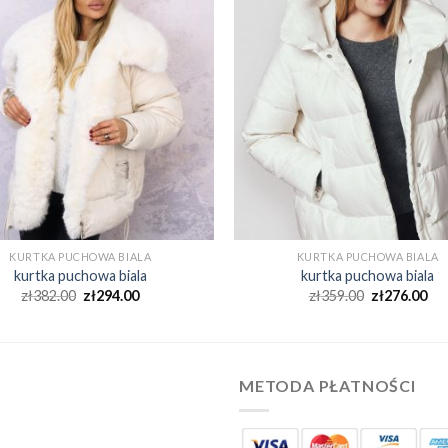
KURTKA PUCHOWA BIALA
KURTKA PUCHOWA BIALA
kurtka puchowa biala
kurtka puchowa biala
zł
382.00
zł
294.00
zł
359.00
zł
276.00
METODA PŁATNOŚCI