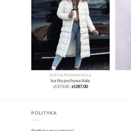
IALA
KURTKA PUCHOWA BIALA
ala
kurtka puchowa biala
00
zł
373.00
zł
287.00
POLITYKA
Polityka prywatności