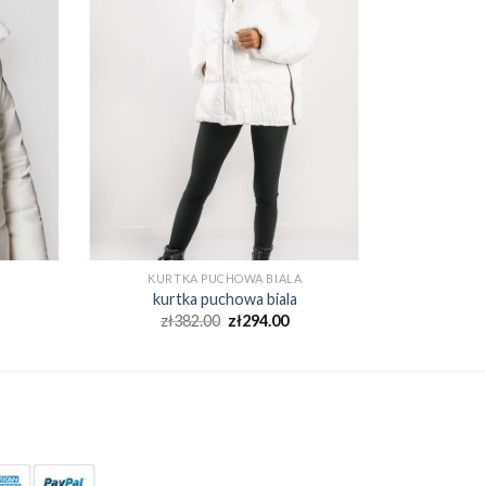
KURTKA PUCHOWA BIALA
kurtka puchowa biala
zł
382.00
zł
294.00