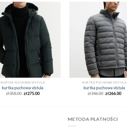
KURTKA PUCHOWA VISTULA
KURTKA PUCHOWA VISTULA
kurtka puchowa vistula
kurtka puchowa vistula
zł
358.00
zł
275.00
zł
346.00
zł
266.00
METODA PŁATNOŚCI