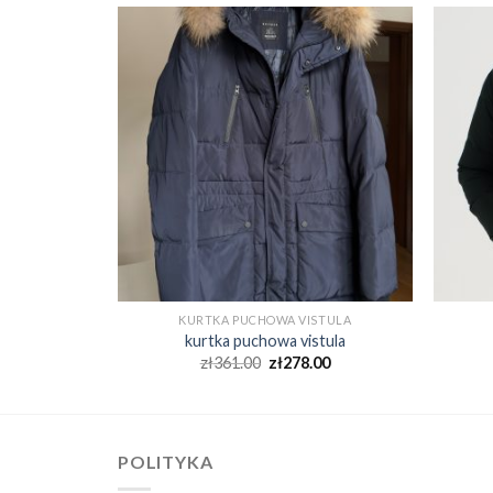
STULA
KURTKA PUCHOWA VISTULA
tula
kurtka puchowa vistula
00
zł
361.00
zł
278.00
POLITYKA