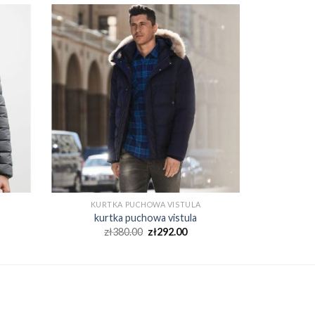
KURTKA PUCHOWA VISTULA
kurtka puchowa vistula
zł
380.00
zł
292.00