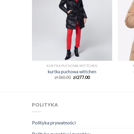
TTCHEN
KURTKA PUCHOWA WITTCHEN
tchen
kurtka puchowa wittchen
00
zł
360.00
zł
277.00
POLITYKA
Polityka prywatności
Polityka zwrotów i zwrotów