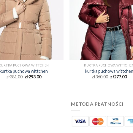
KURTKA PUCHOWA WITTCHEN
KURTKA PUCHOWA WITTCHE
kurtka puchowa wittchen
kurtka puchowa wittche
zł
381.00
zł
293.00
zł
360.00
zł
277.00
METODA PŁATNOŚCI