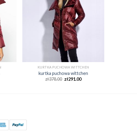
N
KURTKA PUCHOWA WITTCHEN
n
kurtka puchowa wittchen
zł
378.00
zł
291.00