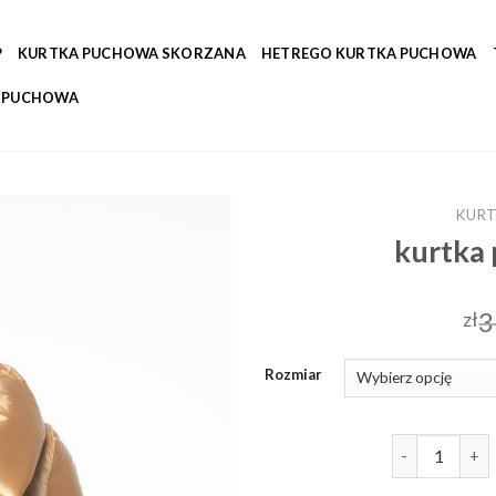
P
KURTKA PUCHOWA SKORZANA
HETREGO KURTKA PUCHOWA
A PUCHOWA
KURT
kurtka
3
zł
Rozmiar
ilość kurtka 