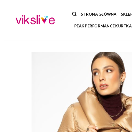
Skip
to
STRONA GŁÓWNA
SKLE
content
PEAK PERFORMANCE KURTK