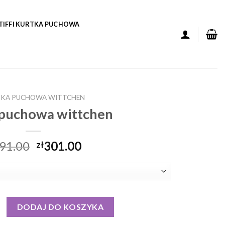
TIFFI KURTKA PUCHOWA
KA PUCHOWA WITTCHEN
 puchowa wittchen
91.00
301.00
zł
puchowa wittchen
DODAJ DO KOSZYKA