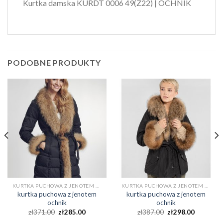
Kurtka damska KURDT 0006 49(Z22) | OCHNIK
PODOBNE PRODUKTY
KURTKA PUCHOWA Z JENOTEM OCHNIK
KURTKA PUCHOWA Z JENOTEM OCHNIK
kurtka puchowa z jenotem
kurtka puchowa z jenotem
ochnik
ochnik
zł
371.00
zł
285.00
zł
387.00
zł
298.00