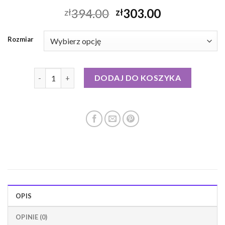
394.00
303.00
zł
zł
Rozmiar
ilość medicine kurtki puchowe
DODAJ DO KOSZYKA
OPIS
OPINIE (0)