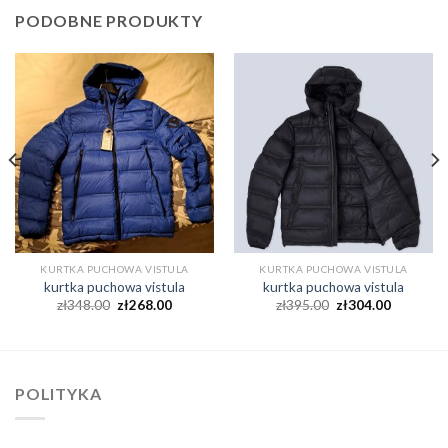
PODOBNE PRODUKTY
KURTKA PUCHOWA VISTULA
KURTKA PUCHOWA VISTULA
kurtka puchowa vistula
kurtka puchowa vistula
zł
348.00
zł
268.00
zł
395.00
zł
304.00
POLITYKA