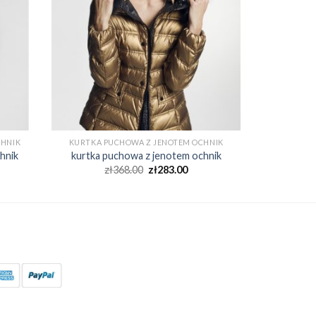
CHNIK
KURTKA PUCHOWA Z JENOTEM OCHNIK
hnik
kurtka puchowa z jenotem ochnik
zł
368.00
zł
283.00