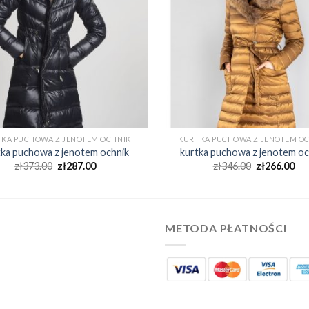
KA PUCHOWA Z JENOTEM OCHNIK
KURTKA PUCHOWA Z JENOTEM O
tka puchowa z jenotem ochnik
kurtka puchowa z jenotem oc
zł
373.00
zł
287.00
zł
346.00
zł
266.00
METODA PŁATNOŚCI