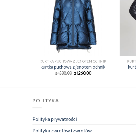
EM OCHNIK
KURTKA PUCHOWA Z JENOTEM OCHNIK
KURT
em ochnik
kurtka puchowa z jenotem ochnik
kur
00
zł
338.00
zł
260.00
POLITYKA
Polityka prywatności
Polityka zwrotów i zwrotów