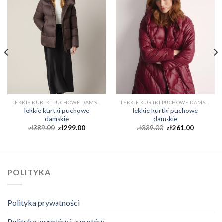
LEKKIE KURTKI PUCHOWE DAMSKIE
LEKKIE KURTKI PUCHOWE DAMSKIE
lekkie kurtki puchowe
lekkie kurtki puchowe
damskie
damskie
zł
389.00
zł
299.00
zł
339.00
zł
261.00
POLITYKA
Polityka prywatności
Polityka zwrotów i zwrotów