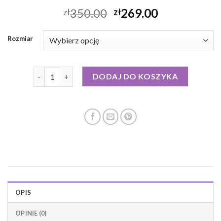
350.00
269.00
zł
zł
Rozmiar
ilość kurtka puchowa z naturalnym futrem
DODAJ DO KOSZYKA
OPIS
OPINIE (0)